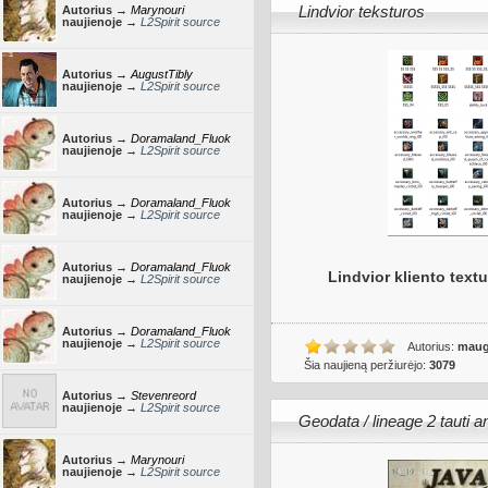
Lindvior teksturos
Autorius →
Marynouri
naujienoje →
L2Spirit source
Autorius →
AugustTibly
naujienoje →
L2Spirit source
Autorius →
Doramaland_Fluok
naujienoje →
L2Spirit source
Autorius →
Doramaland_Fluok
naujienoje →
L2Spirit source
Autorius →
Doramaland_Fluok
Lindvior kliento textu
naujienoje →
L2Spirit source
Autorius →
Doramaland_Fluok
naujienoje →
L2Spirit source
Autorius:
maug
Šia naujieną peržiurėjo:
3079
Autorius →
Stevenreord
naujienoje →
L2Spirit source
Geodata / lineage 2 tauti a
Autorius →
Marynouri
naujienoje →
L2Spirit source