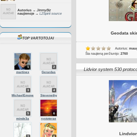
Autorius →
JimmyBiz
naujienoje →
L2Spirit source
Geodata skir
TOP VARTOTOJAI
Autorius:
maug
Šia naujieną peržiurėjo:
2760
1
2
Lidvior system 530 protoco
martinex
Gerardas
3
4
MichaelEmone
Stevenethy
5
6
minde3a
rystoterae
Lindvior
7
8