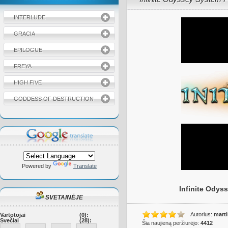
INTERLUDE
GRACIA
EPILOGUE
FREYA
HIGH FIVE
GODDESS OF DESTRUCTION
Powered by
Translate
Infinite Odys
SVETAINĖJE
Autorius:
mart
Vartotojai
(0):
Svečiai
(28):
Šia naujieną peržiurėjo:
4412