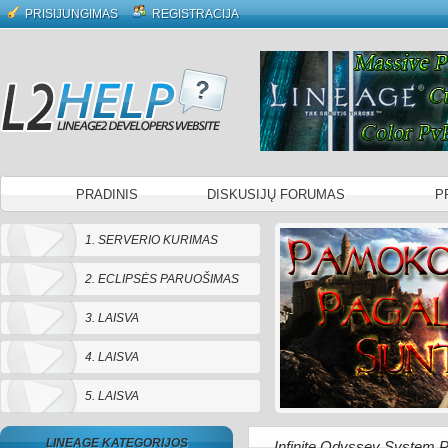
PRISIJUNGIMAS
REGISTRACIJA
PRADINIS
DISKUSIJŲ FORUMAS
P
1. SERVERIO KURIMAS
2. ECLIPSĖS PARUOŠIMAS
3. LAISVA
4. LAISVA
5. LAISVA
LINEAGE KATEGORIJOS
Infinite Odyssey System P