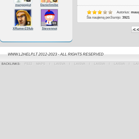
mangopjut
Danielimibe
Autorius:
maug
Šia naujieną peržiurėjo:
3921
9
10
XRumer23fub
Stevennot
< <
WWW.L2HELP.LT 2012-2023 - ALL RIGHTS RESERVED
BACKLINKS:
FS22 MAPS
Ι
LAISVA
Ι
LAISVA
Ι
LAISVA
Ι
LAISVA
Ι
LA