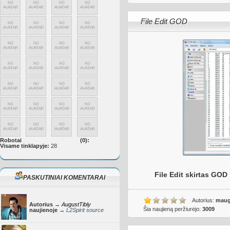
File Edit GOD
Robotai
(0):
Visame tinklapyje:
28
File Edit skirtas GOD 
PASKUTINIAI KOMENTARAI
Autorius:
maug
Autorius →
AugustTibly
Šia naujieną peržiurėjo:
3009
naujienoje →
L2Spirit source