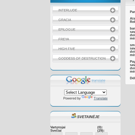
INTERLUDE
Par
Ats
GRACIA
Rek
ba
EPILOGUE
sav
dvi
mėn
FREYA
sm
sav
HIGH FIVE
dvi
mėn
GODDESS OF DESTRUCTION
Pay
sav
dvi
mėn
Dėl
Powered by
Translate
SVETAINĖJE
Vartotojai
(0):
Svečiai
(29):