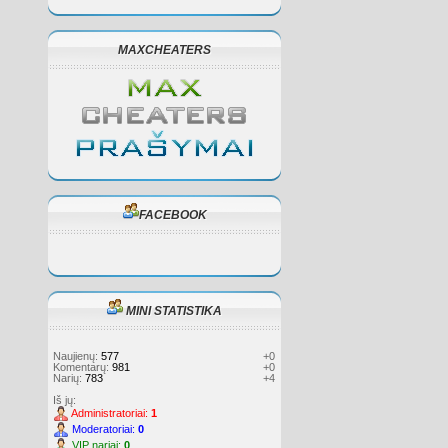
MAXCHEATERS
FACEBOOK
MINI STATISTIKA
Naujienų:
577
+0
Komentarų:
981
+0
Narių:
783
+4
Iš jų:
Administratoriai:
1
Moderatoriai:
0
VIP nariai:
0