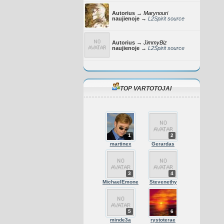
Autorius →
Marynouri
naujienoje →
L2Spirit source
Autorius →
JimmyBiz
naujienoje →
L2Spirit source
TOP VARTOTOJAI
1
2
martinex
Gerardas
3
4
MichaelEmone
Stevenethy
5
6
minde3a
rystoterae