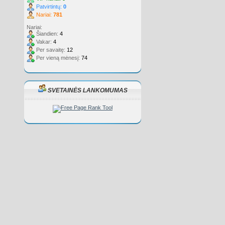
Patvirtintų:
0
Nariai:
781
Nariai:
Šiandien:
4
Vakar:
4
Per savaitę:
12
Per vieną mėnesį:
74
SVETAINĖS LANKOMUMAS