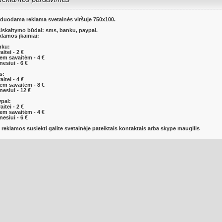
duodama reklama svetainės viršuje 750x100.
iskaitymo būdai: sms, banku, paypal.
lamos įkainiai:
nku:
aitei - 2 €
em savaitėm - 4 €
esiui - 6 €
s:
aitei - 4 €
em savaitėm - 8 €
esiui - 12 €
pal:
aitei - 2 €
em savaitėm - 4 €
esiui - 6 €
 reklamos susiekti galite svetainėje pateiktais kontaktais arba skype maugllis