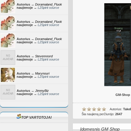
Autorius →
Doramaland_Fluok
naujienoje →
L2Spirit source
Autorius →
Doramaland_Fluok
naujienoje →
L2Spirit source
Autorius →
Doramaland_Fluok
naujienoje →
L2Spirit source
Autorius →
Stevenreord
naujienoje →
L2Spirit source
Autorius →
Marynouri
naujienoje →
L2Spirit source
Autorius →
JimmyBiz
naujienoje →
L2Spirit source
GM-Shop s
Autorius:
Take
Šia naujieną peržiurėjo:
2647
TOP VARTOTOJAI
Įdomesnis GM Shop