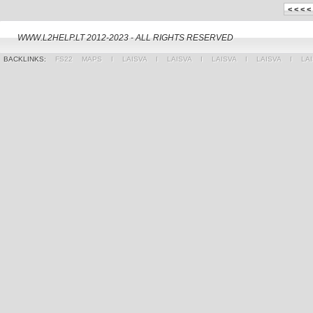
< < < <
WWW.L2HELP.LT 2012-2023 - ALL RIGHTS RESERVED
BACKLINKS:
FS22 MAPS
Ι
LAISVA
Ι
LAISVA
Ι
LAISVA
Ι
LAISVA
Ι
LA