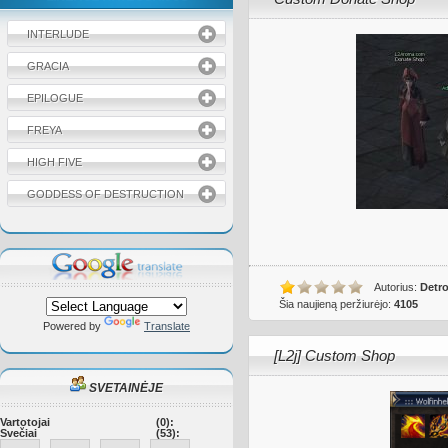
INTERLUDE
GRACIA
EPILOGUE
FREYA
HIGH FIVE
GODDESS OF DESTRUCTION
Autorius:
Detro
Šia naujieną peržiurėjo:
4105
Powered by
Translate
[L2j] Custom Shop
SVETAINĖJE
Vartotojai
(0):
Svečiai
(53):