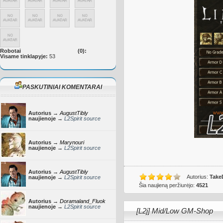
Robotai
(0):
Visame tinklapyje:
53
PASKUTINIAI KOMENTARAI
Autorius →
AugustTibly
naujienoje →
L2Spirit source
Autorius →
Marynouri
naujienoje →
L2Spirit source
Autorius →
AugustTibly
Autorius:
Take
naujienoje →
L2Spirit source
Šia naujieną peržiurėjo:
4521
Autorius →
Doramaland_Fluok
naujienoje →
L2Spirit source
[L2j] Mid/Low GM-Shop