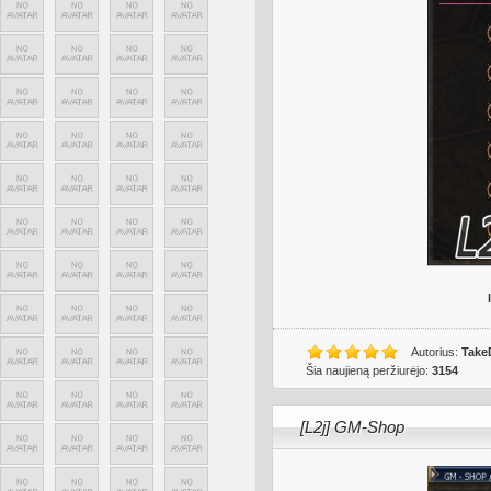
Autorius:
Take
Šia naujieną peržiurėjo:
3154
[L2j] GM-Shop