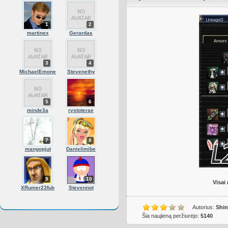
1
2
martinex
Gerardas
3
4
MichaelEmone
Stevenethy
5
6
minde3a
rystoterae
7
8
mangopjut
Danielimibe
9
10
Visai
XRumer23fub
Stevennot
Autorius:
Shi
Šia naujieną peržiurėjo:
5140