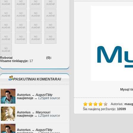
Robotai
(0):
Visame tinklapyje:
17
PASKUTINIAI KOMENTARAI
Mysql t
Autorius →
AugustTibly
naujienoje →
L2Spirit source
Autorius:
maugl
Šia naujieną peržiurėjo:
10599
Autorius →
Marynouri
naujienoje →
L2Spirit source
Autorius →
AugustTibly