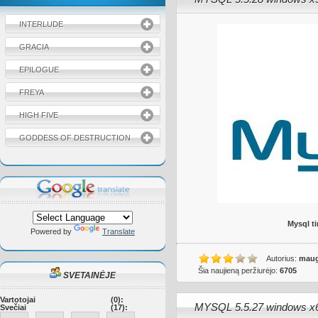
INTERLUDE
GRACIA
EPILOGUE
FREYA
HIGH FIVE
GODDESS OF DESTRUCTION
Mysql t
Powered by
Translate
Autorius:
maug
Šia naujieną peržiurėjo:
6705
SVETAINĖJE
Vartotojai
(0):
MYSQL 5.5.27 windows x
Svečiai
(17):