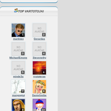
TOP VARTOTOJAI
1
2
martinex
Gerardas
3
4
MichaelEmone
Stevenethy
5
6
minde3a
rystoterae
7
8
mangopjut
Danielimibe
9
10