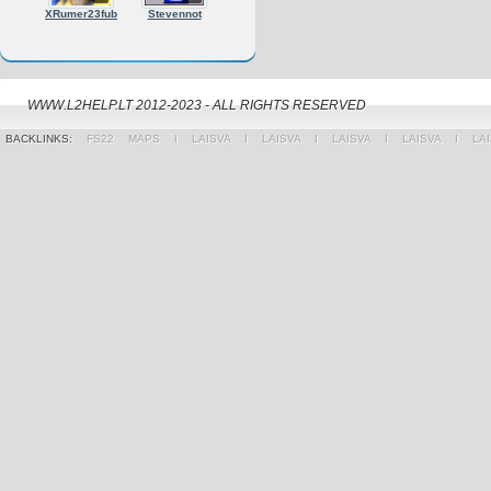
XRumer23fub
Stevennot
WWW.L2HELP.LT 2012-2023 - ALL RIGHTS RESERVED
BACKLINKS:
FS22 MAPS
Ι
LAISVA
Ι
LAISVA
Ι
LAISVA
Ι
LAISVA
Ι
LA