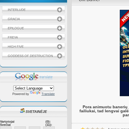
INTERLUDE
GRACIA
EPILOGUE
FREYA
HIGH FIVE
GODDESS OF DESTRUCTION
Powered by
Translate
Pora animuotu banerių j
failiukai, tad lengvai gal
SVETAINĖJE
pam
Vartotojai
(0):
Svečiai
(11):