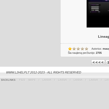
Lineag
Autorius:
maug
Šia naujieną peržiurėjo:
2705
< < < <
WWW.L2HELP.LT 2012-2023 - ALL RIGHTS RESERVED
BACKLINKS:
FS22 MAPS
Ι
LAISVA
Ι
LAISVA
Ι
LAISVA
Ι
LAISVA
Ι
LA