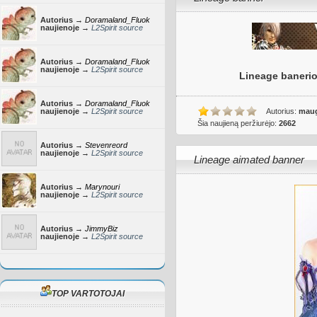
Autorius →
Doramaland_Fluok
naujienoje →
L2Spirit source
Autorius →
Doramaland_Fluok
naujienoje →
L2Spirit source
Lineage banerio 
Autorius →
Doramaland_Fluok
naujienoje →
L2Spirit source
Autorius:
maug
Šia naujieną peržiurėjo:
2662
Autorius →
Stevenreord
naujienoje →
L2Spirit source
Lineage aimated banner
Autorius →
Marynouri
naujienoje →
L2Spirit source
Autorius →
JimmyBiz
naujienoje →
L2Spirit source
TOP VARTOTOJAI