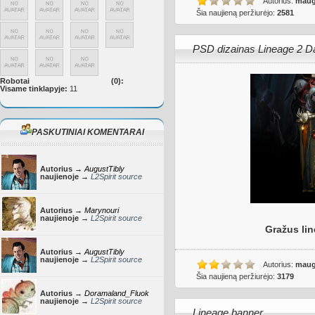
Autorius:
maug
Šia naujieną peržiurėjo:
2581
PSD dizainas Lineage 2 D
Robotai
(0):
Visame tinklapyje:
11
PASKUTINIAI KOMENTARAI
Autorius →
AugustTibly
naujienoje →
L2Spirit source
Autorius →
Marynouri
naujienoje →
L2Spirit source
Gražus li
Autorius →
AugustTibly
naujienoje →
L2Spirit source
Autorius:
maug
Šia naujieną peržiurėjo:
3179
Autorius →
Doramaland_Fluok
naujienoje →
L2Spirit source
Lineage banner