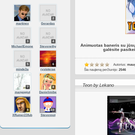
1
2
martinex
Gerardas
3
4
Animuotas baneris su jūsų 
MichaelEmone
Stevenethy
galėsite pasikeis
5
6
Autorius:
maug
minde3a
rystoterae
Šia naujieną peržiurėjo:
2546
Teon by Lekano
7
8
mangopjut
Danielimibe
9
10
XRumer23fub
Stevennot